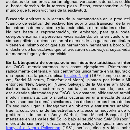
acotadas de nombres aportan algunas variaciones de estas codif
el borde derecho de la tercera pieza. Estos, corresponden a figu
mundo que fueron víctimas de la esclavitud.
Buscando abrirnos a la lectura de la metamorfosis en la produc
“cambio de estatus” del esclavo liberador o una transición de la 
los patrones de movimiento y las extendidas extremidades de las fi
No nos basta la representación, sin embargo, para que poda
cuerpos encarnan a personas vivas nadando, alma en vuelo o mu
sin sus grilletes, quienes estan al exterior de las galeras continúan
y tienen el mismo color que sus hermanos y hermanas a bordo. E
el destino de los esclavos que atravesaron estos viajes, cuyas vi
de manera fugaz y desapercibida.
En la búsqueda de comparaciones histórico-artísticas e inte
de OtGO, mencionaremos tres casos ejemplares. Primerament
radicalmente del tema y nos centramos únicamente en la figuració
una opción es la pieza díptica
Electric Night
(1979, temple sobre 
cm, Städel Museum, Fráncfort del Meno), pintada por Helmut Mid
entonces “New Savage” [Nuevo Salvaje], de la Galerie am Moritz
ilustran bailarines nocturnos y podrían, en ese sentido, resultar
esclavizadas plasmadas por OtGO. No obstante, Middendorf tambié
modo minimalista, como siluetas oscuras en una mezcla de azule
brazos son por lo demás similares a las de los cuerpos fuera de los
En segundo lugar, si indagamos en objetos y estructuras analóg
traer a colación una de las estrellas de la escena neoyorkina de lo
grafitero e íntimo de Andy Warhol, Jean-Michel Basquiat (1
mensajes en las calles del SoHo bajo el seudónimo SAMO© (por “
mierda de siempre”], el racismo que persiste). De igual manera
Irony of a Negro Policeman
(1981, acrílico, óleo y y lápiz sob