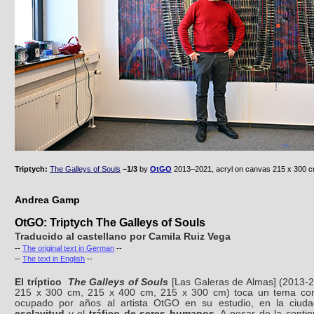
Triptych:
The Galleys of Souls
–1/3
by
OtGO
2013–2021, acryl on canvas 215 x 300 
Andrea Gamp
OtGO: Triptych The Galleys of Souls
Traducido al castellano por Camila Ruiz Vega
--
The original text in German
--
--
The text in English
--
El tríptico
The Galleys of Souls
[Las Galeras de Almas] (2013-202
215 x 300 cm, 215 x 400 cm, 215 x 300 cm) toca un tema co
ocupado por años al artista OtGO en su estudio, en la ciudad
esclavitud
y el
tráfico de seres
humanos
. A pesar de la continu