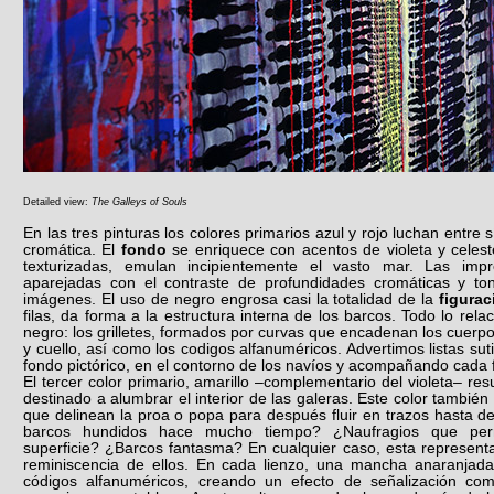
Detailed view:
The Galleys of Souls
En las tres pinturas los colores primarios azul y rojo luchan entre
cromática. El
fondo
se enriquece con acentos de violeta y celes
texturizadas, emulan incipientemente el vasto mar. Las impr
aparejadas con el contraste de profundidades cromáticas y ton
imágenes. El uso de negro engrosa casi la totalidad de la
figurac
filas, da forma a la estructura interna de los barcos. Todo lo rela
negro: los grilletes, formados por curvas que encadenan los cuerpos
y cuello, así como los codigos alfanuméricos. Advertimos listas su
fondo pictórico, en el contorno de los navíos y acompañando cada
El tercer color primario, amarillo –complementario del violeta– res
destinado a alumbrar el interior de las galeras. Este color también
que delinean la proa o popa para después fluir en trazos hasta d
barcos hundidos hace mucho tiempo? ¿Naufragios que per
superficie? ¿Barcos fantasma? En cualquier caso, esta represent
reminiscencia de ellos. En cada lienzo, una mancha anaranjada
códigos alfanuméricos, creando un efecto de señalización co