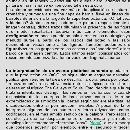
anuncio en un tablero. A estas alturas queda claro: además de la
pintura en sí misma se exhibe como tal en esta obra.
Lo anterior se evidencia una vez más en la aplicación de pintura
cromática y sumada a una fina capa de barniz, fluye en líneas de
barrotes de prisión a lo largo de la superficie pictórica. ¿O, tal ve
y lágrimas? Junto con salpicaduras de pintura (especialmente e
imagen central), dichos trazos difuminan la presencia de las figu
otro modo, resaltarían todavía más como elementos esen
desfiguración
entonces puede no sólo leerse en los naufragios y
menudo surge a partir de los rastros del goteo y las salp
desmembran visualmente a las figuras. También, podemos en
figurativas
en los grupos entre los cascos o los “nadadores” aline
barco de la imagen central. Estos últimos están posicionados c
recientemente comenzado a tomar vuelo en diagonal al barco.
La interpretación de un evento pictórico concreto
queda en 
que la producción de OtGO no sigue ningún esquema narrativo. 
público quien asume la tarea de descifrar la obra, pieza por pieza.
“tropezaremos” en la ambivalencia entre los tópicos de los barco
galeras en el tríptico The Galleys of Souls. Esto, debido a que la r
título si intentamos distinguir los remos en los barcos, o cuan
disposición de los cuerpos de los esclavos como la de rem
extremidades que simbolizan la libertad según sugiere el artista, 
encadenados entre sí permanecen invisibles. A pesar de la o
interpretar algunos de los números y letras adyacentes como
codificados, en el más amplio sentido de la palabra. Pero estos 
secreto, ya que se desplazan entre el anonimato y un rótulo id
despliega insistentemente el término
“bool”
(
боол
), que en mongol
que podemos advertir, por ejemplo, entre el segundo y tercer