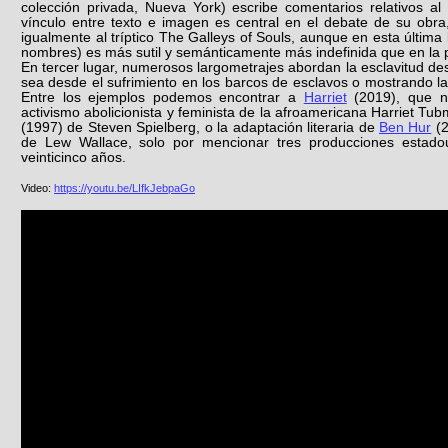
colección privada, Nueva York) escribe comentarios relativos al t
vínculo entre texto e imagen es central en el debate de su obra
igualmente al tríptico The Galleys of Souls, aunque en esta última l
nombres) es más sutil y semánticamente más indefinida que en la 
En tercer lugar, numerosos largometrajes abordan la esclavitud de
sea desde el sufrimiento en los barcos de esclavos o mostrando la
Entre los ejemplos podemos encontrar a
Harriet
(2019), que no
activismo abolicionista y feminista de la afroamericana Harriet T
(1997) de Steven Spielberg, o la adaptación literaria de
Ben Hur
(2
de Lew Wallace, solo por mencionar tres producciones estado
veinticinco años.
Video:
https://youtu.be/LIfkJebpaGo