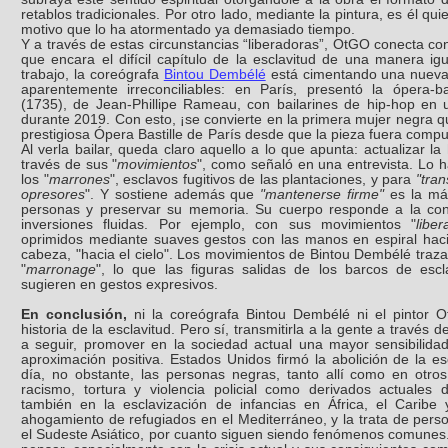
retablos tradicionales. Por otro lado, mediante la pintura, es él qu
motivo que lo ha atormentado ya demasiado tiempo.
Y a través de estas circunstancias “liberadoras”, OtGO conecta con
que encara el difícil capítulo de la esclavitud de una manera ig
trabajo, la coreógrafa
Bintou Dembélé
está cimentando una nueva
aparentemente irreconciliables: en París, presentó la ópera-b
(1735), de Jean-Phillipe Rameau, con bailarines de hip-hop en
durante 2019. Con esto, ¡se convierte en la primera mujer negra q
prestigiosa Ópera Bastille de París desde que la pieza fuera comp
Al verla bailar, queda claro aquello a lo que apunta: actualizar la 
través de sus "
movimientos
", como señaló en una entrevista. Lo h
los "
marrones
", esclavos fugitivos de las plantaciones, y para
"tran
opresores
". Y sostiene además que
"mantenerse firme"
es la máx
personas y preservar su memoria. Su cuerpo responde a la cont
inversiones fluidas. Por ejemplo, con sus movimientos "
liber
oprimidos mediante suaves gestos con las manos en espiral haci
cabeza, "hacia el cielo". Los movimientos de Bintou Dembélé traza
"
marronage
", lo que las figuras salidas de los barcos de es
sugieren en gestos expresivos.
En conclusión,
ni la coreógrafa Bintou Dembélé ni el pintor 
historia de la esclavitud. Pero sí, transmitirla a la gente a través
a seguir, promover en la sociedad actual una mayor sensibilid
aproximación positiva. Estados Unidos firmó la abolición de la e
día, no obstante, las personas negras, tanto allí como en otro
racismo, tortura y violencia policial como derivados actuales d
también en la esclavización de infancias en África, el Caribe 
ahogamiento de refugiados en el Mediterráneo, y la trata de pers
el Sudeste Asiático, por cuanto siguen siendo fenómenos comunes