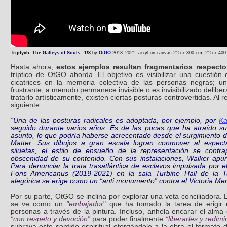
Triptych:
The Galleys of Souls
–1/3
by
OtGO
2013–2021, acryl on canvas 215 x 300 cm,
215 x 40
Hasta ahora,
estos ejemplos resultan fragmentarios respect
tríptico de OtGO aborda. El objetivo es visibilizar una cuestió
cicatrices en la memoria colectiva de las personas negras; 
frustrante, a menudo permanece invisible o es invisibilizado deli
tratarlo artísticamente, existen ciertas posturas controvertidas. A
siguiente:
“Una de las posturas radicales es adoptada, por ejemplo, por
Ka
seguido durante varios años. Es de las pocas que ha atraído suf
asunto, lo que podría haberse acrecentado desde el surgimiento d
Matter. Sus dibujos a gran escala logran conmover al espect
siluetas, el estilo de ensueño de la representación se contr
obscenidad de su contenido. Con sus instalaciones, Walker apun
Para denunciar la trata trasatlántica de esclavos impulsada por el 
Fons Americanus (2019-2021) en la sala Turbine Hall de la T
alegórica se erige como un “anti monumento” contra el Victoria Me
Por su parte, OtGO se inclina por explorar una veta conciliadora.
se ve como un
"embajador
" que ha tomado la tarea de erigi
personas a través de la pintura. Incluso, anhela encarar el alma 
“con respeto y devoción”
para poder finalmente
“liberarles y redimi
subraya este sentido espiritual otorgándole a la obra el formato d