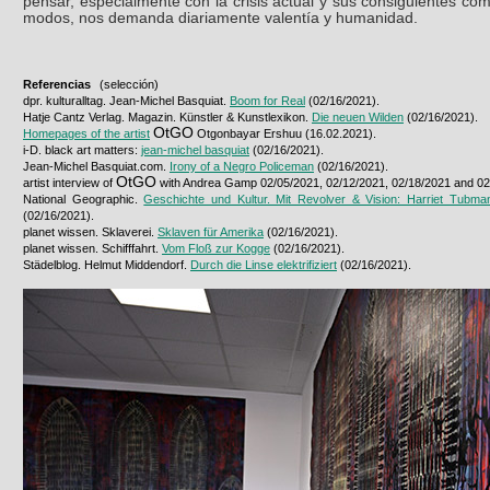
pensar, especialmente con la crisis actual y sus consiguientes co
modos, nos demanda diariamente valentía y humanidad.
Referencias
(selección)
dpr. kulturalltag. Jean-Michel Basquiat.
Boom for Real
(02/16/2021).
Hatje Cantz Verlag. Magazin. Künstler & Kunstlexikon.
Die neuen Wilden
(02/16/2021).
OtGO
Homepages of the artist
Otgonbayar Ershuu (16.02.2021).
i-D. black art matters:
jean-michel basquiat
(02/16/2021).
Jean-Michel Basquiat.com.
Irony of a Negro Policeman
(02/16/2021).
OtGO
artist interview of
with Andrea Gamp 02/05/2021, 02/12/2021, 02/18/2021 and 02
National Geographic.
Geschichte und Kultur. Mit Revolver & Vision: Harriet Tubman
(02/16/2021).
planet wissen. Sklaverei.
Sklaven für Amerika
(02/16/2021).
planet wissen. Schifffahrt.
Vom Floß zur Kogge
(02/16/2021).
Städelblog. Helmut Middendorf.
Durch die Linse elektrifiziert
(02/16/2021).