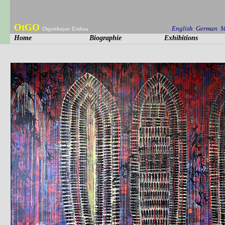
OtGO
English
German
M
Otgonbayar Ershuu
Home
Biographie
Exhibitions