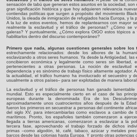
sensación de tabú que generan estos asuntos en la sociedad, son
gran significación histórica y que hoy adquieren relevancia nue
contiendas políticas que surgen a propósito del movimiento Blac
Unidos, la oleada de inmigración de refugiados hacia Europa, y la
A la luz de estos eventos, hemos de replantearnos con mayor sen
realmente la esclavitud y el tráfico de personas? ¿Cómo se v
galeras? Y puntualmente, ¿Cómo explora OtGO estos tópicos a 
habilitarlos dentro del discurso contemporáneo?
Primero que nada, algunas cuestiones generales sobre los
estrechamente relacionados: desde los albores de la huma
esclavizando a otros seres humanos. Ya desde la Antigüedad, las e
concibieron económica y legalmente como seres sin libertad, 
pertenecientes a otras personas. La noción de esclavitud 
dependencia y es sinónimo de trabajo físico altamente agotador. A
la actualidad, el tráfico humano ha involucrado el secuestro y 
usualmente a otros países– para ser explotadas de manera laboral 
La esclavitud y el tráfico de personas han ganado lamentable n
mundial. Esto es especialmente cierto en el caso de las princi
europeas durante la denominada Era de los Descubrimie
aproximadamente unos cuatrocientos años después de la Edad
fueron los primeros en secuestrar a personas del continente africa
del siglo XV, para intercambiarlas como esclavos a cambio de b
marítimos. Pronto, los españoles también comenzaron a ejercer 
llegada a tierras americanas, comenzaron a esclavizar a la po
tercera fase, aprovechando el trabajo forzado de dichos indiv
primas –como algodón, té, café, tabaco, azúcar y metales pre
barcos desde las colonias hasta Europa. Y pronto otras potencias 