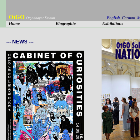
OtGO
English
German
M
Otgonbayar Ershuu
Home
Biographie
Exhibitions
--- NEWS ---