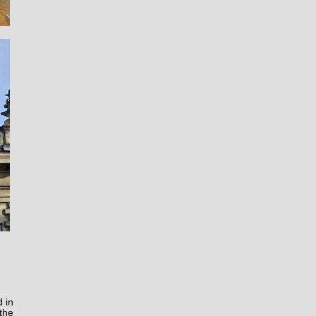
 in
the