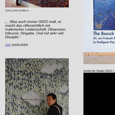
HUN by OtGO 217x660 cm
„…Was auch immer OtGO malt, er
macht das offensichtlich mit
malerischer Leidenschaft, Obsession,
Inbrunst, Hingabe. Und mit sehr viel
Disziplin.“
(
SK
) SÜDKURIER
Inside the Studio OtGO 