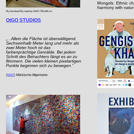
Mongols. Ethnic cha
harmony with natur
My homeland My steed
by OtGO 720x440 cm
OtGO STUDIOS
„...Allein die Fläche ist überwältigend.
Sechseinhalb Meter lang und mehr als
zwei Meter hoch ist das
farbenprächtige Gemälde. Bei jedem
Schritt des Betrachters fängt es an zu
flimmern. Die vielen kleinen pixelartigen
Punkte beginnen sich zu bewegen.“
(
MAZ
) Märkische Allgemeine