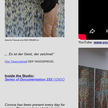
Antarctic Panorama by OtGO 300x900 cm
YouTube:
www.you
„...Es ist der Geist, der zeichnet“
(
Der Tagesspiegel
) DER TAGESSPIEGEL
Inside the Studio:
Series of Documentation 333
©OtGO
Corona has been present every day for