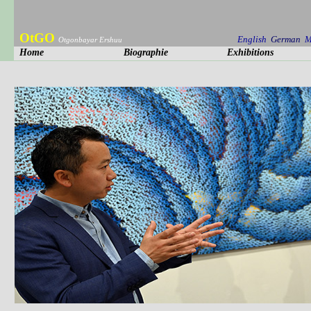
OtGO
English
German
M
Otgonbayar Ershuu
Home
Biographie
Exhibitions