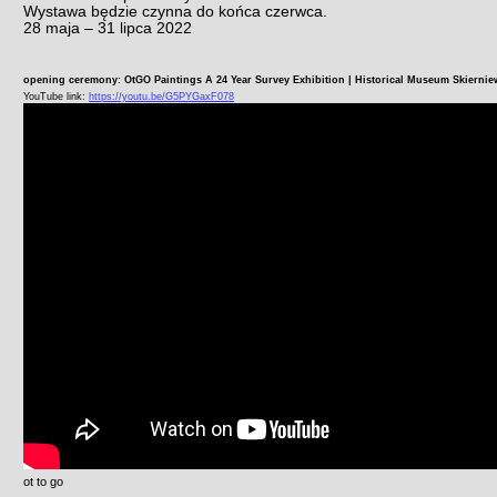
Wystawa będzie czynna do końca czerwca.
28 maja – 31 lipca 2022
opening ceremony: OtGO Paintings A 24 Year Survey Exhibition | Historical Museum Skiernie
YouTube link:
https://youtu.be/G5PYGaxF078
ot to go