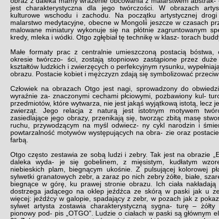
obraz z daleka mamy wrażenie obcowania z malarstwem abstrak- cy
jest charakterystyczna dla jego twórczości. W obrazach artys
kulturowe wschodu i zachodu. Na początku artystycznej drogi
malarstwo medytacyjne, obecne w Mongolii jeszcze w czasach prz
malowane miniatury wykonuje się na płótnie zagruntowanym sp
kredy, mleka i wódki. Otgo zgłębiał tę technikę w klasz- torach budd
Małe formaty prac z centralnie umieszczoną postacią bóstwa,
okresie twórczo- ści, zostają stopniowo zastąpione przez duże 
kształtów ludzkich i zwierzęcych o perfekcyjnym rysunku, wypełniaj
obrazu. Postacie kobiet i mężczyzn zdają się symbolizować przeciwne
Człowiek na obrazach Otgo jest nagi, sprowadzony do obwiedzi
wyraźnie za- znaczonymi cechami płciowymi, pozbawiony kul- tur
przedmiotów, które wytwarza, nie jest jakąś wyjątkową istotą, lecz
zwierząt. Jego relacja z naturą jest istotnym motywem twórc
zasiedlające jego obrazy, przenikają się, tworząc zbitą masę stw
ruchu, przywodzącym na myśl odwiecz- ny cykl narodzin i śmier
powtarzalność motywów występujących na obra- zie oraz postaci
farbą.
Otgo często zestawia ze sobą ludzi i zebry. Tak jest na obrazie „
daleka wyda- je się gobelinem, z mięsistym, kudłatym wzor
niebieskich plam, biegnącym ukośnie. Z pulsującej kolorowej pł
sylwetki granatowych zebr, a zaraz po nich zebry żółte, białe, szar
biegnące w górę, ku prawej stronie obrazu. Ich ciała nakładają
dostrzega jadącego na oklep jeźdźca ze skórą w paski jak u zeb
więcej: jeźdźcy w galopie, spadający z zebr, w pozach jak z poka
sylwet artysta zostawia charakterystyczną sygna- turę – żółty o
pionowy pod- pis „OTGO”. Ludzie o ciałach w paski są głównym 