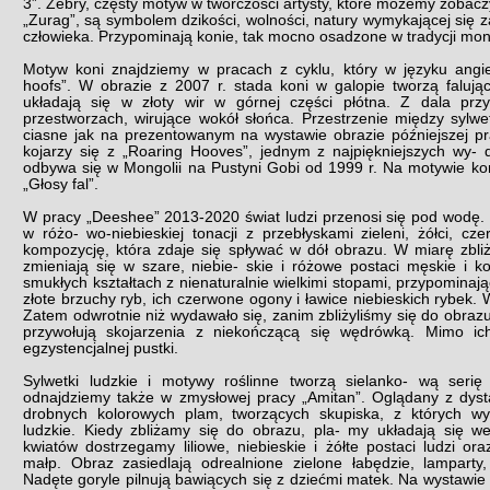
3”. Zebry, częsty motyw w twórczości artysty, które możemy zobacz
„Zurag”, są symbolem dzikości, wolności, natury wymykającej się 
człowieka. Przypominają konie, tak mocno osadzone w tradycji mong
Motyw koni znajdziemy w pracach z cyklu, który w języku angiel
hoofs”. W obrazie z 2007 r. stada koni w galopie tworzą falują
układają się w złoty wir w górnej części płótna. Z dala pr
przestworzach, wirujące wokół słońca. Przestrzenie między sylwe
ciasne jak na prezentowanym na wystawie obrazie późniejszej pracy
kojarzy się z „Roaring Hooves”, jednym z najpiękniejszych wy- d
odbywa się w Mongolii na Pustyni Gobi od 1999 r. Na motywie ko
„Głosy fal”.
W pracy „Deeshee” 2013-2020 świat ludzi przenosi się pod wodę.
w różo- wo-niebieskiej tonacji z przebłyskami zieleni, żółci, cze
kompozycję, która zdaje się spływać w dół obrazu. W miarę zbli
zmieniają się w szare, niebie- skie i różowe postaci męskie i 
smukłych kształtach z nienaturalnie wielkimi stopami, przypominaj
złote brzuchy ryb, ich czerwone ogony i ławice niebieskich rybek. 
Zatem odwrotnie niż wydawało się, zanim zbliżyliśmy się do obrazu
przywołują skojarzenia z niekończącą się wędrówką. Mimo ic
egzystencjalnej pustki.
Sylwetki ludzkie i motywy roślinne tworzą sielanko- wą serię 
odnajdziemy także w zmysłowej pracy „Amitan”. Oglądany z dysta
drobnych kolorowych plam, tworzących skupiska, z których wyła
ludzkie. Kiedy zbliżamy się do obrazu, pla- my układają się 
kwiatów dostrzegamy liliowe, niebieskie i żółte postaci ludzi ora
małp. Obraz zasiedlają odrealnione zielone łabędzie, lamparty, 
Nadęte goryle pilnują bawiących się z dziećmi matek. Na wystawie 