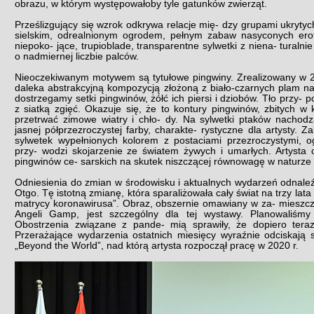
obrazu, w którym występowałoby tyle gatunków zwierząt.
Prześlizgujący się wzrok odkrywa relacje mię- dzy grupami ukrytyc
sielskim, odrealnionym ogrodem, pełnym zabaw nasyconych ero
niepoko- jące, trupioblade, transparentne sylwetki z niena- tural
o nadmiernej liczbie palców.
Nieoczekiwanym motywem są tytułowe pingwiny. Zrealizowany w 20
daleka abstrakcyjną kompozycją złożoną z biało-czarnych plam na l
dostrzegamy setki pingwinów, żółć ich piersi i dziobów. Tło przy-
z siatką zgięć. Okazuje się, że to kontury pingwinów, zbitych w 
przetrwać zimowe wiatry i chło- dy. Na sylwetki ptaków nachodz
jasnej półprzezroczystej farby, charakte- rystyczne dla artysty. 
sylwetek wypełnionych kolorem z postaciami przezroczystymi, o
przy- wodzi skojarzenie ze światem żywych i umarłych. Artysta 
pingwinów ce- sarskich na skutek niszczącej równowagę w naturze d
Odniesienia do zmian w środowisku i aktualnych wydarzeń odnale
Otgo. Tę istotną zmianę, która sparaliżowała cały świat na trzy lat
matrycy koronawirusa”. Obraz, obszernie omawiany w za- mieszcz
Angeli Gamp, jest szczególny dla tej wystawy. Planowaliśm
Obostrzenia związane z pande- mią sprawiły, że dopiero teraz
Przerażające wydarzenia ostatnich miesięcy wyraźnie odciskają s
„Beyond the World”, nad którą artysta rozpoczął pracę w 2020 r.