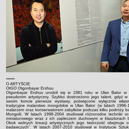
******
O ARTYŚCIE
OtGO Otgonbayar Ershuu
Otgonbayar Ershuu urodził się w 1981 roku w Ułan Bator w 
pseudonim artystyczny. Szybko dostrzeżono jego talent, gdyż w 
swoim koncie pierwsze wystawy, poświęcone wyłącznie własne
tradycyjne malarstwo mongolskie w Ułan Bator (w latach 1996-1
malarzem oraz konserwatorem zabytków podczas kilku podróży 
Mongolii. W latach 1998-2004 studiował różnorodne techniki or
miniaturowego wraz z ich zapleczem duchowym w klasztorach b
Obok wolnych kreacji artystycznych jego twórczość obejmuje ok
badawczych”. W latach 2007-2010 studiował w Instytucie Sztuk