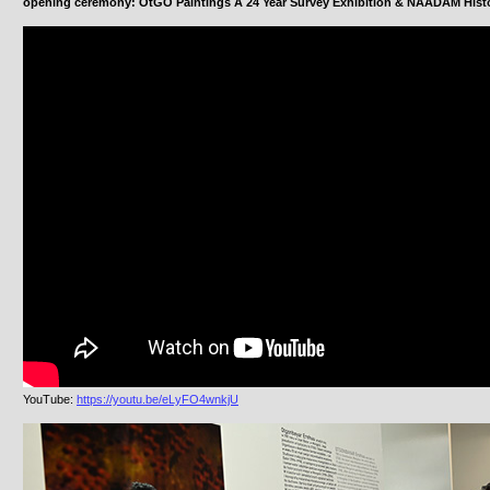
opening ceremony: OtGO Paintings A 24 Year Survey Exhibition & NAADAM Hist
YouTube:
https://youtu.be/eLyFO4wnkjU