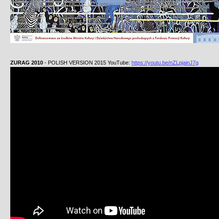
ZURAG 2010
- POLISH VERSION 2015 YouTube:
https://youtu.be/nZLpjainJ7g