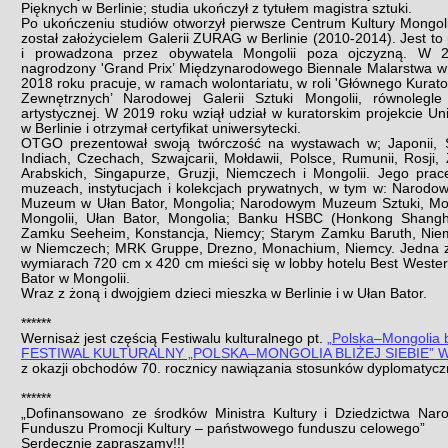
Pięknych w Berlinie; studia ukończył z tytułem magistra sztuki.
Po ukończeniu studiów otworzył pierwsze Centrum Kultury Mongolii
został założycielem Galerii ZURAG w Berlinie (2010-2014). Jest to
i prowadzona przez obywatela Mongolii poza ojczyzną. W
nagrodzony 'Grand Prix’ Międzynarodowego Biennale Malarstwa w 
2018 roku pracuje, w ramach wolontariatu, w roli 'Głównego Kurator
Zewnętrznych’ Narodowej Galerii Sztuki Mongolii, równolegle
artystycznej. W 2019 roku wziął udział w kuratorskim projekcie Un
w Berlinie i otrzymał certyfikat uniwersytecki.
OTGO prezentował swoją twórczość na wystawach w; Japonii, Szw
Indiach, Czechach, Szwajcarii, Mołdawii, Polsce, Rumunii, Rosji
Arabskich, Singapurze, Gruzji, Niemczech i Mongolii. Jego prac
muzeach, instytucjach i kolekcjach prywatnych, w tym w: Narodowej
Muzeum w Ułan Bator, Mongolia; Narodowym Muzeum Sztuki, Mo
Mongolii, Ułan Bator, Mongolia; Banku HSBC (Honkong Shangha
Zamku Seeheim, Konstancja, Niemcy; Starym Zamku Baruth, Nie
w Niemczech; MRK Gruppe, Drezno, Monachium, Niemcy. Jedna z j
wymiarach 720 cm x 420 cm mieści się w lobby hotelu Best Weste
Bator w Mongolii.
Wraz z żoną i dwojgiem dzieci mieszka w Berlinie i w Ułan Bator.
******
Wernisaż jest częścią Festiwalu kulturalnego pt.
„Polska–Mongolia bl
FESTIWAL KULTURALNY „POLSKA–MONGOLIA BLIŻEJ SIEBIE” 
z okazji obchodów 70. rocznicy nawiązania stosunków dyplomatyc
******
„Dofinansowano ze środków Ministra Kultury i Dziedzictwa Na
Funduszu Promocji Kultury – państwowego funduszu celowego”
Serdecznie zapraszamy!!!