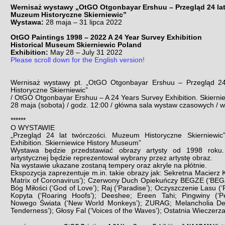
Wernisaż wystawy „OtGO Otgonbayar Ershuu – Przegląd 24 lat
Muzeum Historyczne Skierniewic”
Wystawa:
28 maja – 31 lipca 2022
OtGO Paintings 1998 – 2022 A 24 Year Survey Exhibition
Historical Museum Skierniewic Poland
Exhibition:
May 28 – July 31 2022
Please scroll down for the English version!
Wernisaż wystawy pt. „OtGO Otgonbayar Ershuu – Przegląd 24
Historyczne Skierniewic”
/ OtGO Otgonbayar Ershuu – A 24 Years Survey Exhibition. Skierni
28 maja (sobota) / godz. 12:00 / główna sala wystaw czasowych / 
******
O WYSTAWIE
„Przegląd 24 lat twórczości. Muzeum Historyczne Skierniewi
Exhibition. Skierniewice History Museum”
Wystawa będzie przedstawiać obrazy artysty od 1998 roku. 
artystycznej będzie reprezentował wybrany przez artystę obraz.
Na wystawie ukazane zostaną tempery oraz akryle na płótnie.
Ekspozycja zaprezentuje m.in. takie obrazy jak: Sekretna Macierz 
Matrix of Coronavirus’); Czerwony Duch Opiekuńczy BEGZE (‘BEGZE
Bóg Miłości (‘God of Love’); Raj (‘Paradise’); Oczyszczenie Lasu (‘
Kopyta (‘Roaring Hoofs’); Deeshee; Ereen Tahi; Pingwiny (‘P
Nowego Świata (‘New World Monkeys’); ZURAG; Melancholia Deli
Tenderness’); Głosy Fal (‘Voices of the Waves’); Ostatnia Wieczerza